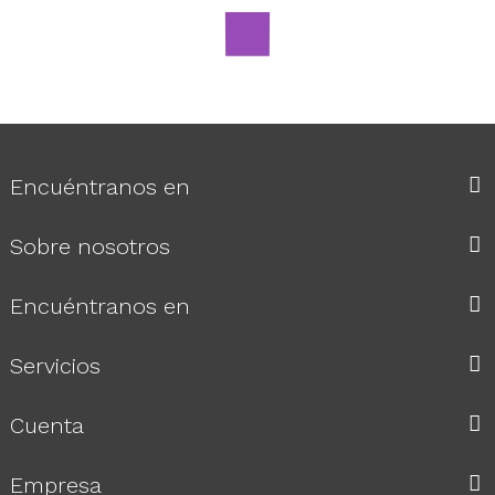
Sabanillas 95 cm x 210 paq...
Precio
8,11 €
Encuéntranos en
Sobre nosotros
Encuéntranos en
Servicios
Cuenta
Empresa