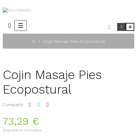
Navegación
☰
0
de
palanca
Cojin Masaje Pies Ecopostural
Cojin Masaje Pies
Ecopostural
Compartir
73,29 €
Impuestos incluidos