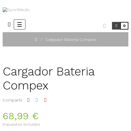
Navegación
☰
0
de
palanca
Cargador Bateria Compex
Cargador Bateria
Compex
Compartir
68,99 €
Impuestos incluidos