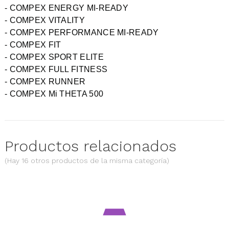
- COMPEX ENERGY MI-READY
- COMPEX VITALITY
- COMPEX PERFORMANCE MI-READY
- COMPEX FIT
- COMPEX SPORT ELITE
- COMPEX FULL FITNESS
- COMPEX RUNNER
- COMPEX Mi THETA 500
Productos relacionados
(Hay 16 otros productos de la misma categoría)
Sabanillas 95 cm x 220 paq...
Precio
9,68 €