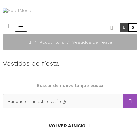
Navegación
☰
0
de
palanca
Acupuntura
Vestidos de fiesta
Vestidos de fiesta
Buscar de nuevo lo que busca
VOLVER A INICIO